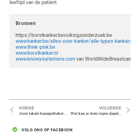
leeftijd van de patiënt.
Bronnen
www.kanker.be/alles-over-kanker/alle-types-kanker/bor
www.think-pink.be
www.borstkanker.nl
www.knowyourlemons.com
 van WorldWideBreastcancer.
VORIGE
VOLGENDE
Jouw lokale huisapotheker: waarom?
Wat kan je doen tegen slapeloosheid?
VOLG ONS OP FACEBOOK