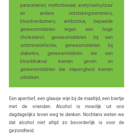
paracetamol, methotrexaat, acetylsalicylzuur
en andere ontstekingsremmers,
bloedverdunners, antibiotica, bepaalde
geneesmiddelen tegen een hoge
cholesterol, geneesmiddelen bij een
schimmelinfectie, geneesmiddelen bij
diabetes, geneesmiddelen die een
bloeddrukval kunnen geven en
geneesmiddelen die slaperigheid kunnen
uitlokken.
Een aperitief, een glaasje wijn bij de maaltijd, een biertje
met de vrienden. Alcohol is moeilijk uit ons
dagdagelijks leven weg te denken. Nochtans weten we
dat alcohol niet altijd zo bevorderlijk is voor de
gezondheid.