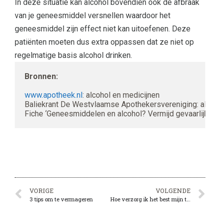
In deze situatie kan alcohol bovendien ook de afbraak
van je geneesmiddel versnellen waardoor het
geneesmiddel zijn effect niet kan uitoefenen. Deze
patiënten moeten dus extra oppassen dat ze niet op
regelmatige basis alcohol drinken.
Bronnen:
www.apotheek.nl
: alcohol en medicijnen

Baliekrant De Westvlaamse Apothekersvereniging: alcoh
Fiche ‘Geneesmiddelen en alcohol? Vermijd gevaarlijke coc
VORIGE
VOLGENDE
3 tips om te vermageren
Hoe verzorg ik het best mijn tanden?