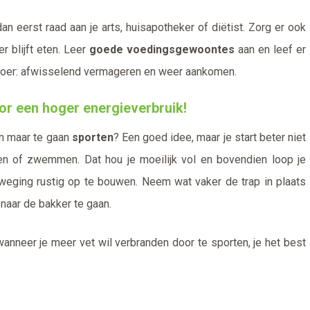
dan eerst raad aan je arts, huisapotheker of diëtist. Zorg er ook
 blijft eten. Leer
goede voedingsgewoontes
aan en leef er
de loer: afwisselend vermageren en weer aankomen.
oor een hoger energieverbruik!
an maar te gaan
sporten
? Een goed idee, maar je start beter niet
en of zwemmen. Dat hou je moeilijk vol en bovendien loop je
weging rustig op te bouwen. Neem wat vaker de trap in plaats
m naar de bakker te gaan.
wanneer je meer vet wil verbranden door te sporten, je het best