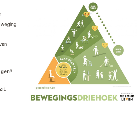
r
beweging
van
egen?
it.
r