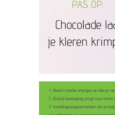
1. Neem minder energie op dan je ver
2. (Extra) beweging zorgt voor meer 
3. Voedingssupplementen die je hel