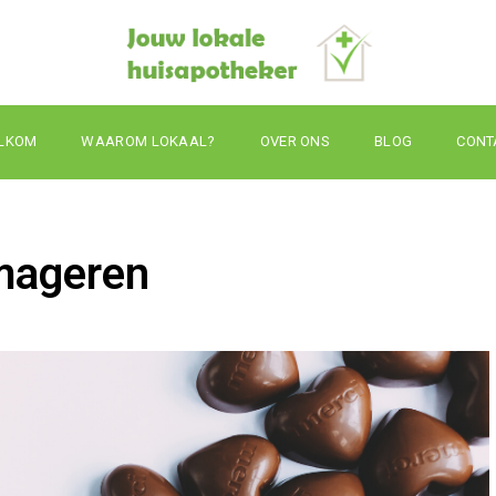
LKOM
WAAROM LOKAAL?
OVER ONS
BLOG
CONT
rmageren