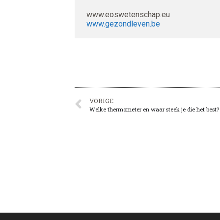
 www.eoswetenschap.eu

www.gezondleven.be
VORIGE
Welke thermometer en waar steek je die het best?