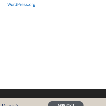
WordPress.org
barns
--
Meer info
AKKOORD